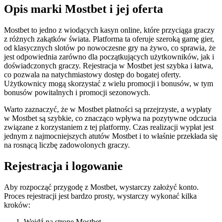
Opis marki Mostbet i jej oferta
Mostbet to jedno z wiodących kasyn online, które przyciąga graczy
z różnych zakątków świata. Platforma ta oferuje szeroką gamę gier,
od klasycznych slotów po nowoczesne gry na żywo, co sprawia, że
jest odpowiednia zarówno dla początkujących użytkowników, jak i
doświadczonych graczy. Rejestracja w Mostbet jest szybka i łatwa,
co pozwala na natychmiastowy dostęp do bogatej oferty.
Użytkownicy mogą skorzystać z wielu promocji i bonusów, w tym
bonusów powitalnych i promocji sezonowych.
Warto zaznaczyć, że w Mostbet płatności są przejrzyste, a wypłaty
w Mostbet są szybkie, co znacząco wpływa na pozytywne odczucia
związane z korzystaniem z tej platformy. Czas realizacji wypłat jest
jednym z najmocniejszych atutów Mostbet i to właśnie przekłada się
na rosnącą liczbę zadowolonych graczy.
Rejestracja i logowanie
Aby rozpocząć przygodę z Mostbet, wystarczy założyć konto.
Proces rejestracji jest bardzo prosty, wystarczy wykonać kilka
kroków:
Wejdź na stronę Mostbet.