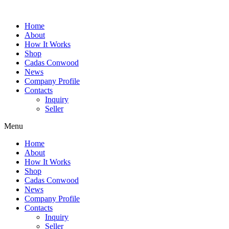
Home
About
How It Works
Shop
Cadas Conwood
News
Company Profile
Contacts
Inquiry
Seller
Menu
Home
About
How It Works
Shop
Cadas Conwood
News
Company Profile
Contacts
Inquiry
Seller