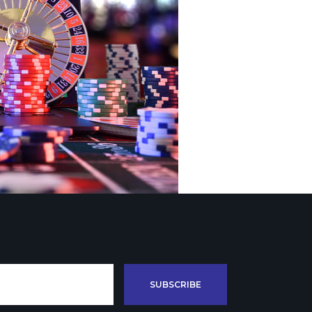
SUBSCRIBE