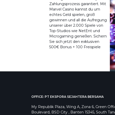
Zahlungsprozess garantiert. Mit
Marvel Casino kannst du um
echtes Geld spielen, groß
gewinnen und all die Aufregung
unserer über 2.000 Spiele von
Top-Studios wie NetEnt und
Microgaming genießen. Sichern
Sie sich jetzt den exklusiven
500€ Bonus + 100 Freispiele
OFFICE: PT EKSPORA SEJAHTERA BERSAMA
My Republik Plaza, Wing A, Zona 6, Green Offi
Boulevard, BSD City , Banten 15345, South Tan