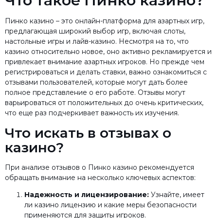
Что такое Пинко казино?
Пинко казино – это онлайн-платформа для азартных игр,
предлагающая широкий выбор игр, включая слоты,
настольные игры и лайв-казино. Несмотря на то, что
казино относительно новое, оно активно рекламируется и
привлекает внимание азартных игроков. Но прежде чем
регистрироваться и делать ставки, важно ознакомиться с
отзывами пользователей, которые могут дать более
полное представление о его работе. Отзывы могут
варьироваться от положительных до очень критических,
что еще раз подчеркивает важность их изучения.
Что искать в отзывах о
казино?
При анализе отзывов о Пинко казино рекомендуется
обращать внимание на несколько ключевых аспектов:
Надежность и лицензирование:
Узнайте, имеет
ли казино лицензию и какие меры безопасности
применяются для защиты игроков.