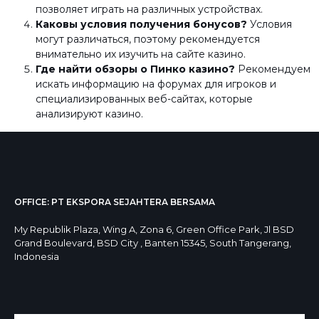
позволяет играть на различных устройствах.
Каковы условия получения бонусов?
Условия
могут различаться, поэтому рекомендуется
внимательно их изучить на сайте казино.
Где найти обзоры о Пинко казино?
Рекомендуем
искать информацию на форумах для игроков и
специализированных веб-сайтах, которые
анализируют казино.
OFFICE: PT EKSPORA SEJAHTERA BERSAMA
My Republik Plaza, Wing A, Zona 6, Green Office Park, Jl BSD
Grand Boulevard, BSD City , Banten 15345, South Tangerang,
Indonesia