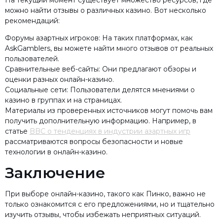
можно найти отзывы о различных казино. Вот несколько
рекомендаций:
Форумы азартных игроков: На таких платформах, как
AskGamblers, вы можете найти много отзывов от реальных
пользователей.
Сравнительные веб-сайты: Они предлагают обзоры и
оценки разных онлайн-казино.
Социальные сети: Пользователи делятся мнениями о
казино в группах и на страницах.
Материалы из проверенных источников могут помочь вам
получить дополнительную информацию. Например, в
статье
BBC о тенденциях в индустрии азартных игр
рассматриваются вопросы безопасности и новые
технологии в онлайн-казино.
Заключение
При выборе онлайн-казино, такого как Пинко, важно не
только ознакомится с его предложениями, но и тщательно
изучить отзывы, чтобы избежать неприятных ситуаций.