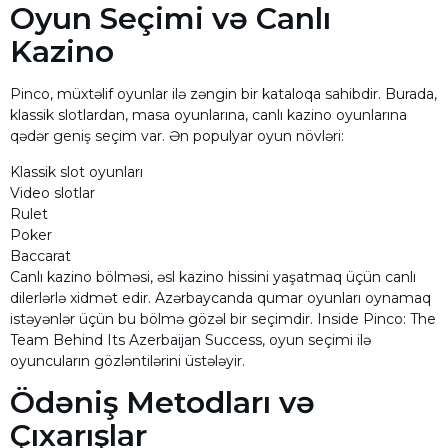
Oyun Seçimi və Canlı
Kazino
Pinco, müxtəlif oyunlar ilə zəngin bir kataloqa sahibdir. Burada,
klassik slotlardan, masa oyunlarına, canlı kazino oyunlarına
qədər geniş seçim var. Ən populyar oyun növləri:
Klassik slot oyunları
Video slotlar
Rulet
Poker
Baccarat
Canlı kazino bölməsi, əsl kazino hissini yaşatmaq üçün canlı
dilerlərlə xidmət edir. Azərbaycanda qumar oyunları oynamaq
istəyənlər üçün bu bölmə gözəl bir seçimdir. Inside Pinco: The
Team Behind Its Azerbaijan Success, oyun seçimi ilə
oyuncuların gözləntilərini üstələyir.
Ödəniş Metodları və
Çıxarışlar