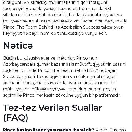
olduğunu və istifadəçi məlumatlarının qorunduğunu
təsdiqləyir. Bununla yanaşı, kazino platformasında SSL
şifrələmə sistemi istifadə olunur, bu da oyunçuların şəxsi və
maliyyə məlumatlarının təhlükəsizliyini təmin edir. Yəni, Inside
Pinco: The Team Behind Its Azerbaijan Success təkcə oyun
keyfiyyətinə deyil, həm də təhlükəsizliyə vurğu edir.
Nəticə
Bütün bu xüsusiyyətlər və imkanlar, Pinco-nun
Azərbaycandakı qumar bazarındakı müvəffəqiyyətinin əsasını
təşkil edir. Inside Pinco: The Team Behind Its Azerbaijan
Success, müasir texnologiyaların və mükəmməl müştəri
xidmətinin birləşməsi sayəsində oyunçular üçün ideal bir
mühit yaradır. Yüksək keyfiyyət, etibarlılıq və geniş oyun
seçimi ilə Pinco, hər kəsin zövqünə uyğun bir platformadır.
Tez-tez Verilən Suallar
(FAQ)
Pinco kazino lisenziyası nədən ibarətdir?
Pinco, Curacao