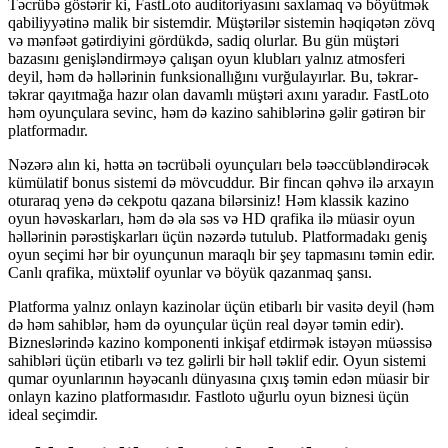
Təcrübə göstərir ki, FastLoto auditoriyasını saxlamaq və böyütmək
qabiliyyətinə malik bir sistemdir. Müştərilər sistemin həqiqətən zövq
və mənfəət gətirdiyini gördükdə, sadiq olurlar. Bu gün müştəri
bazasını genişləndirməyə çalışan oyun klubları yalnız atmosferi
deyil, həm də həllərinin funksionallığını vurğulayırlar. Bu, təkrar-
təkrar qayıtmağa hazır olan davamlı müştəri axını yaradır. FastLoto
həm oyunçulara sevinc, həm də kazino sahiblərinə gəlir gətirən bir
platformadır.
Nəzərə alın ki, hətta ən təcrübəli oyunçuları belə təəccübləndirəcək
kümülatif bonus sistemi də mövcuddur. Bir fincan qəhvə ilə arxayın
oturaraq yenə də cekpotu qazana bilərsiniz! Həm klassik kazino
oyun həvəskarları, həm də əla səs və HD qrafika ilə müasir oyun
həllərinin pərəstişkarları üçün nəzərdə tutulub. Platformadakı geniş
oyun seçimi hər bir oyunçunun maraqlı bir şey tapmasını təmin edir.
Canlı qrafika, müxtəlif oyunlar və böyük qazanmaq şansı.
Platforma yalnız onlayn kazinolar üçün etibarlı bir vasitə deyil (həm
də həm sahiblər, həm də oyunçular üçün real dəyər təmin edir).
Bizneslərində kazino komponenti inkişaf etdirmək istəyən müəssisə
sahibləri üçün etibarlı və tez gəlirli bir həll təklif edir. Oyun sistemi
qumar oyunlarının həyəcanlı dünyasına çıxış təmin edən müasir bir
onlayn kazino platformasıdır. Fastloto uğurlu oyun biznesi üçün
ideal seçimdir.