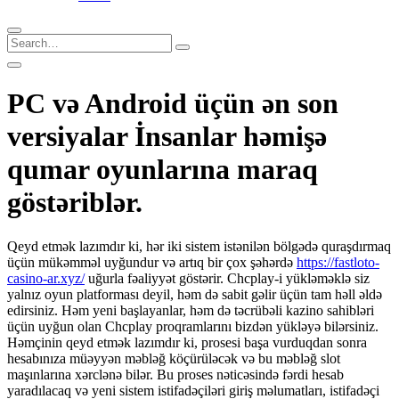
PC və Android üçün ən son
versiyalar İnsanlar həmişə
qumar oyunlarına maraq
göstəriblər.
Qeyd etmək lazımdır ki, hər iki sistem istənilən bölgədə quraşdırmaq
üçün mükəmməl uyğundur və artıq bir çox şəhərdə
https://fastloto-
casino-ar.xyz/
uğurla fəaliyyət göstərir. Chcplay-i yükləməklə siz
yalnız oyun platforması deyil, həm də sabit gəlir üçün tam həll əldə
edirsiniz. Həm yeni başlayanlar, həm də təcrübəli kazino sahibləri
üçün uyğun olan Chcplay proqramlarını bizdən yükləyə bilərsiniz.
Həmçinin qeyd etmək lazımdır ki, prosesi başa vurduqdan sonra
hesabınıza müəyyən məbləğ köçürüləcək və bu məbləğ slot
maşınlarına xərclənə bilər. Bu proses nəticəsində fərdi hesab
yaradılacaq və yeni sistem istifadəçiləri giriş məlumatları, istifadəçi