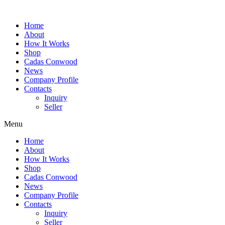
Home
About
How It Works
Shop
Cadas Conwood
News
Company Profile
Contacts
Inquiry
Seller
Menu
Home
About
How It Works
Shop
Cadas Conwood
News
Company Profile
Contacts
Inquiry
Seller