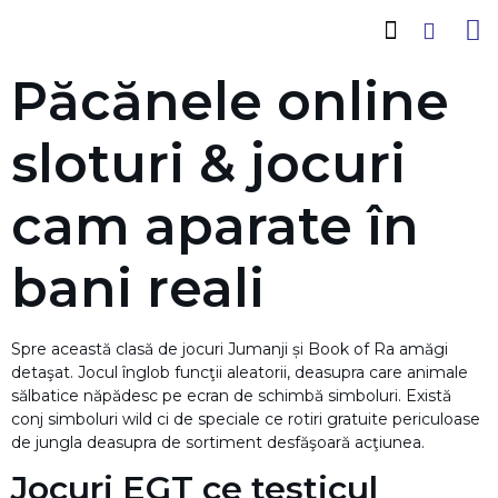
How It Works
Cadas Conwood
Company Profile
Păcănele online ️
sloturi & jocuri
cam aparate în
bani reali
Spre această clasă de jocuri Jumanji și Book of Ra amăgi
detaşat. Jocul înglob funcţii aleatorii, deasupra care animale
sălbatice năpădesc pe ecran de schimbă simboluri. Există
conj simboluri wild ci de speciale ce rotiri gratuite periculoase
de jungla deasupra de sortiment desfăşoară acţiunea.
Jocuri EGT ce testicul