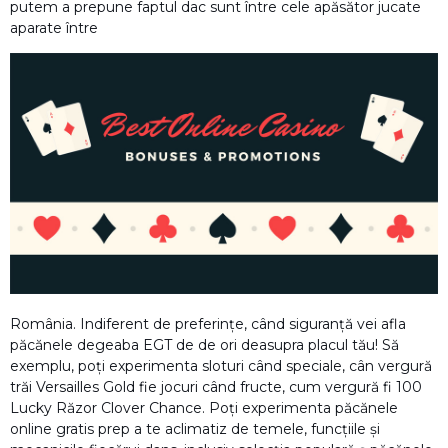
putem a prepune faptul dac sunt între cele apăsător jucate
aparate între
România. Indiferent de preferințe, când siguranță vei afla
păcănele degeaba EGT de de ori deasupra placul tău! Să
exemplu, poți experimenta sloturi când speciale, cân vergură
trăi Versailles Gold fie jocuri când fructe, cum vergură fi 100
Lucky Răzor Clover Chance. Poți experimenta păcănele
online gratis prep a te aclimatiz de temele, funcțiile și