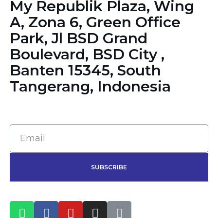
My Republik Plaza, Wing
A, Zona 6, Green Office
Park, Jl BSD Grand
Boulevard, BSD City ,
Banten 15345, South
Tangerang, Indonesia
SUBSCRIBE