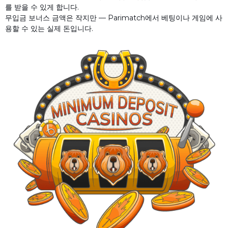
를 받을 수 있게 합니다.
무입금 보너스 금액은 작지만 — Parimatch에서 베팅이나 게임에 사
용할 수 있는 실제 돈입니다.