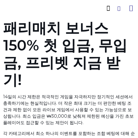
How It Works
Cadas Conwood
Company Profile
패리매치 보너스
150% 첫 입금, 무입
금, 프리벳 지금 받
기!
14일의 시간 제한은 적극적인 게임을 자극하지만 정기적인 세션에서
충족하기에는 현실적입니다. 더 작은 최대 크기는 더 편안한 베팅 조
건과 제한 없이 모든 라이브 게임에서 사용할 수 있는 가능성으로 보
상됩니다. 최소 입금은 ₩30,000로 낮춰져 제한된 예산을 가진 초보
플레이어도 접근할 수 있는 제안이 됩니다.
각 카테고리에서 최소 하나의 이벤트를 포함하는 조합 베팅에 대해 순